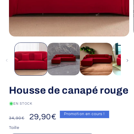
Housse de canapé rouge
EN STOCK
Prix
Prix
Promotion en cours !
29,90€
34,90€
habituel
promotionnel
Taille