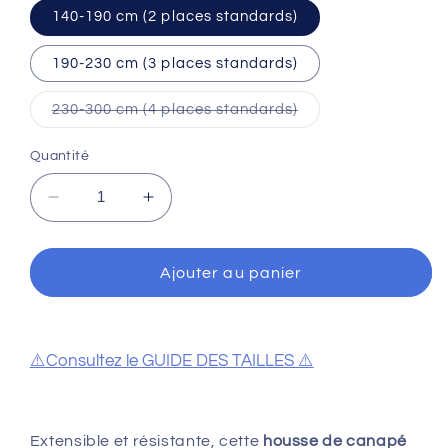
140-190 cm (2 places standards)
190-230 cm (3 places standards)
Variante
230-300 cm (4 places standards)
épuisée
ou
indisponible
Quantité
Réduire
Augmenter
la
la
quantité
quantité
de
de
Ajouter au panier
Housse
Housse
de
de
canapé
canapé
rouge
rouge
⚠️Consultez le GUIDE DES TAILLES ⚠️
Extensible et résistante, cette
housse de canapé