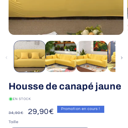
Housse de canapé jaune
EN STOCK
Prix
Prix
Promotion en cours !
29,90€
34,90€
habituel
promotionnel
Taille