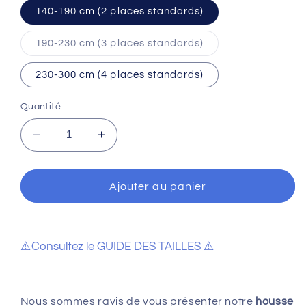
140-190 cm (2 places standards)
Variante
190-230 cm (3 places standards)
épuisée
ou
indisponible
230-300 cm (4 places standards)
Quantité
Réduire
Augmenter
la
la
quantité
quantité
de
de
Ajouter au panier
Housse
Housse
de
de
canapé
canapé
jaune
jaune
⚠️Consultez le GUIDE DES TAILLES ⚠️
Nous sommes ravis de vous présenter notre
housse